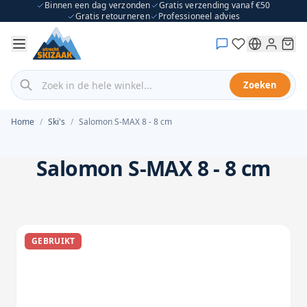
Binnen een dag verzonden
Gratis verzending vanaf €50
Ga naar inhoud
Gratis retourneren
Professioneel advies
Zoek in de hele winkel...
Zoeken
Home
/
Ski's
/
Salomon S-MAX 8 - 8 cm
Salomon S-MAX 8 - 8 cm
GEBRUIKT