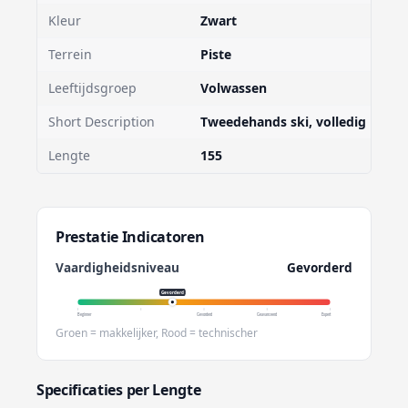
Kleur
Zwart
Terrein
Piste
Leeftijdsgroep
Volwassen
Short Description
Tweedehands ski, volledig nage
Lengte
155
Prestatie Indicatoren
Vaardigheidsniveau
Gevorderd
Gevorderd
Beginner
Gevorderd
Geavanceerd
Expert
Groen = makkelijker, Rood = technischer
Specificaties per Lengte