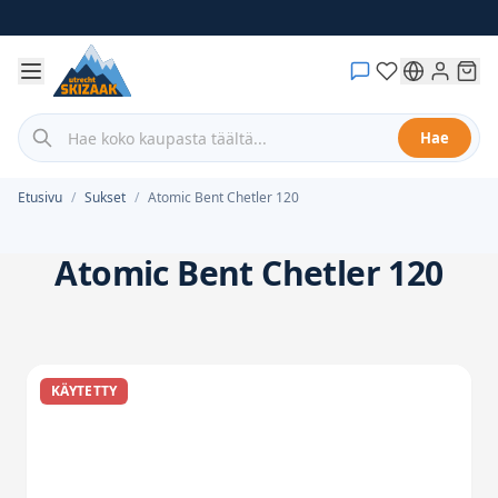
Siirry Sisältöön
Hae koko kaupasta täältä...
Hae
Etusivu
/
Sukset
/
Atomic Bent Chetler 120
Atomic Bent Chetler 120
KÄYTETTY