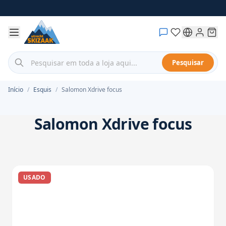
Saltar para o Conteúdo
Pesquisar em toda a loja aqui...
Pesquisar
Início
/
Esquis
/
Salomon Xdrive focus
Salomon Xdrive focus
USADO