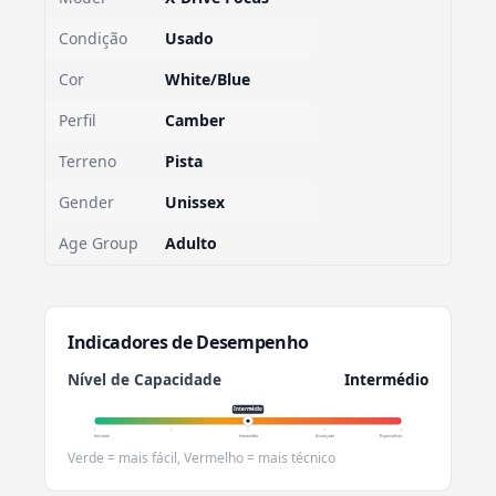
Condição
Usado
Cor
White/Blue
Perfil
Camber
Terreno
Pista
Gender
Unissex
Age Group
Adulto
Indicadores de Desempenho
Nível de Capacidade
Intermédio
Intermédio
Iniciante
Intermédio
Avançado
Especialista
Verde = mais fácil, Vermelho = mais técnico