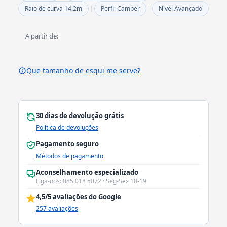
Raio de curva 14.2m
|
Perfil Camber
|
Nível Avançado
A partir de:
Que tamanho de esqui me serve?
30 dias de devolução grátis
Política de devoluções
Pagamento seguro
Métodos de pagamento
Aconselhamento especializado
Liga-nos: 085 018 5072 · Seg-Sex 10-19
4,5/5 avaliações do Google
257 avaliações