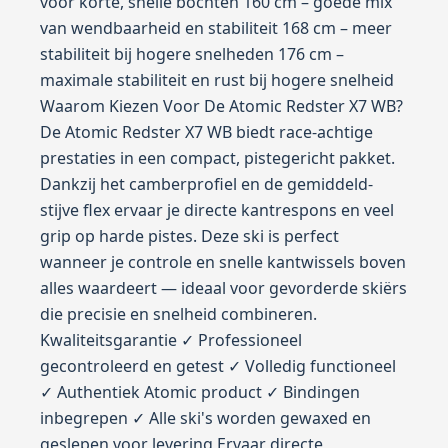
voor korte, snelle bochten 160 cm – goede mix
van wendbaarheid en stabiliteit 168 cm – meer
stabiliteit bij hogere snelheden 176 cm –
maximale stabiliteit en rust bij hogere snelheid
Waarom Kiezen Voor De Atomic Redster X7 WB?
De Atomic Redster X7 WB biedt race-achtige
prestaties in een compact, pistegericht pakket.
Dankzij het camberprofiel en de gemiddeld-
stijve flex ervaar je directe kantrespons en veel
grip op harde pistes. Deze ski is perfect
wanneer je controle en snelle kantwissels boven
alles waardeert — ideaal voor gevorderde skiërs
die precisie en snelheid combineren.
Kwaliteitsgarantie ✓ Professioneel
gecontroleerd en getest ✓ Volledig functioneel
✓ Authentiek Atomic product ✓ Bindingen
inbegrepen ✓ Alle ski's worden gewaxed en
geslepen voor levering Ervaar directe