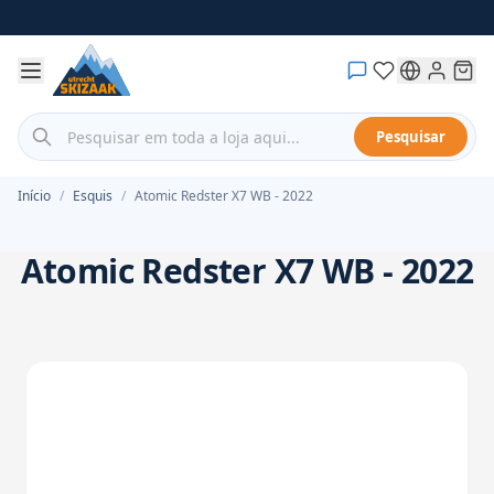
Saltar para o Conteúdo
Pesquisar em toda a loja aqui...
Pesquisar
Início
/
Esquis
/
Atomic Redster X7 WB - 2022
Atomic Redster X7 WB - 2022