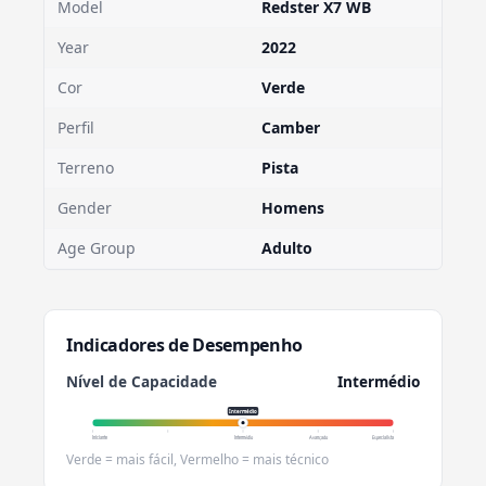
Model
Redster X7 WB
Year
2022
Cor
Verde
Perfil
Camber
Terreno
Pista
Gender
Homens
Age Group
Adulto
Indicadores de Desempenho
Nível de Capacidade
Intermédio
Intermédio
Iniciante
Intermédio
Avançado
Especialista
Verde = mais fácil, Vermelho = mais técnico